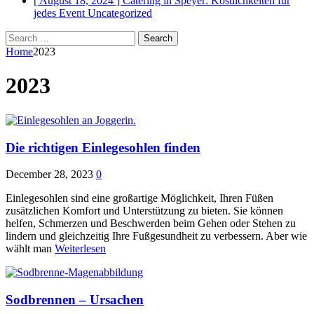
[ August 18, 2024 ]
Catering in Speyer: Köstlichkeiten für
jedes Event
Uncategorized
Search
for:
Home
2023
2023
Die richtigen Einlegesohlen finden
December 28, 2023
0
Einlegesohlen sind eine großartige Möglichkeit, Ihren Füßen
zusätzlichen Komfort und Unterstützung zu bieten. Sie können
helfen, Schmerzen und Beschwerden beim Gehen oder Stehen zu
lindern und gleichzeitig Ihre Fußgesundheit zu verbessern. Aber wie
wählt man
Weiterlesen
Sodbrennen – Ursachen