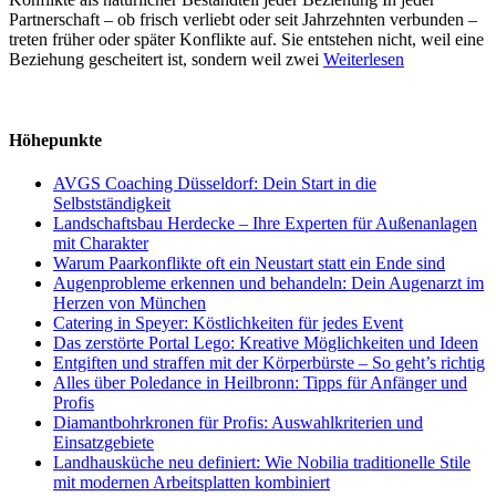
Partnerschaft – ob frisch verliebt oder seit Jahrzehnten verbunden –
treten früher oder später Konflikte auf. Sie entstehen nicht, weil eine
Beziehung gescheitert ist, sondern weil zwei
Weiterlesen
Höhepunkte
AVGS Coaching Düsseldorf: Dein Start in die
Selbstständigkeit
Landschaftsbau Herdecke – Ihre Experten für Außenanlagen
mit Charakter
Warum Paarkonflikte oft ein Neustart statt ein Ende sind
Augenprobleme erkennen und behandeln: Dein Augenarzt im
Herzen von München
Catering in Speyer: Köstlichkeiten für jedes Event
Das zerstörte Portal Lego: Kreative Möglichkeiten und Ideen
Entgiften und straffen mit der Körperbürste – So geht’s richtig
Alles über Poledance in Heilbronn: Tipps für Anfänger und
Profis
Diamantbohrkronen für Profis: Auswahlkriterien und
Einsatzgebiete
Landhausküche neu definiert: Wie Nobilia traditionelle Stile
mit modernen Arbeitsplatten kombiniert