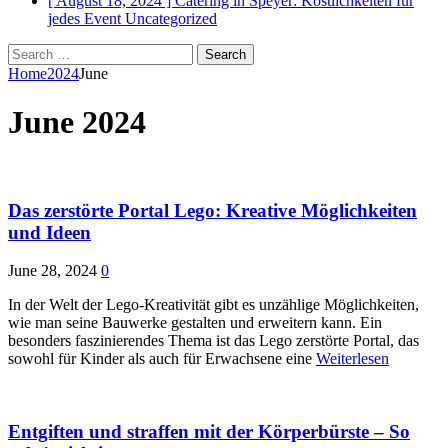
[ August 18, 2024 ]
Catering in Speyer: Köstlichkeiten für
jedes Event
Uncategorized
Search
for:
Home
2024
June
June 2024
Das zerstörte Portal Lego: Kreative Möglichkeiten
und Ideen
June 28, 2024
0
In der Welt der Lego-Kreativität gibt es unzählige Möglichkeiten,
wie man seine Bauwerke gestalten und erweitern kann. Ein
besonders faszinierendes Thema ist das Lego zerstörte Portal, das
sowohl für Kinder als auch für Erwachsene eine
Weiterlesen
Entgiften und straffen mit der Körperbürste – So